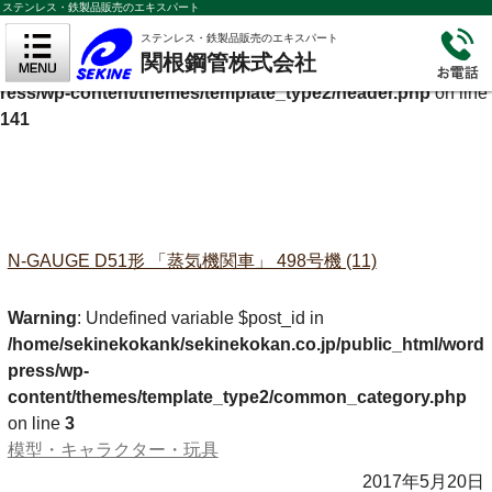
ステンレス・鉄製品販売のエキスパート
Warning
: Undefined variable $cf_description in
ステンレス・鉄製品販売のエキスパート
関根鋼管株式会社
/home/sekinekokank/sekinekokan.co.jp/public_html/wordp
ress/wp-content/themes/template_type2/header.php
on line
141
N-GAUGE D51形 「蒸気機関車」 498号機 (11)
Warning
: Undefined variable $post_id in
/home/sekinekokank/sekinekokan.co.jp/public_html/word
press/wp-
content/themes/template_type2/common_category.php
on line
3
模型・キャラクター・玩具
2017年5月20日