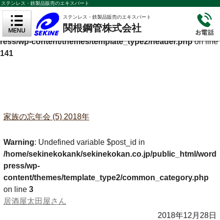
ステンレス・鉄製品販売のエキスパート
Warning
: Undefined variable $cf_description in
ステンレス・鉄製品販売のエキスパート
関根鋼管株式会社
/home/sekinekokank/sekinekokan.co.jp/public_html/wordp
ress/wp-content/themes/template_type2/header.php
on line
141
家族の忘年会 (5) 2018年
Warning
: Undefined variable $post_id in
/home/sekinekokank/sekinekokan.co.jp/public_html/word
press/wp-
content/themes/template_type2/common_category.php
on line
3
居酒屋太田屋さん
2018年12月28日