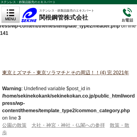
ステンレス・鉄製品販売のエキスパート
Warning
: Undefined variable $cf_description in
ステンレス・鉄製品販売のエキスパート
関根鋼管株式会社
/home/sekinekokank/sekinekokan.co.jp/public_html/wordp
ress/wp-content/themes/template_type2/header.php
on line
141
東京ミズマチ・東京ソラマチとその周辺！！(4) 完 2021年
Warning
: Undefined variable $post_id in
/home/sekinekokank/sekinekokan.co.jp/public_html/word
press/wp-
content/themes/template_type2/common_category.php
on line
3
公園の散策
大社・神宮・神社・仏閣への参拝
散策・散
歩