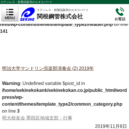
ステンレス・鉄製品販売のエキスパート
Warning
: Undefined variable $cf_description in
ステンレス・鉄製品販売のエキスパート
関根鋼管株式会社
/home/sekinekokank/sekinekokan.co.jp/public_html/wordp
ress/wp-content/themes/template_type2/header.php
on line
141
明治大学マンドリン倶楽部演奏会 (2) 2019年
Warning
: Undefined variable $post_id in
/home/sekinekokank/sekinekokan.co.jp/public_html/word
press/wp-
content/themes/template_type2/common_category.php
on line
3
明大校友会 墨田区地域支部・行事
2019年11月6日