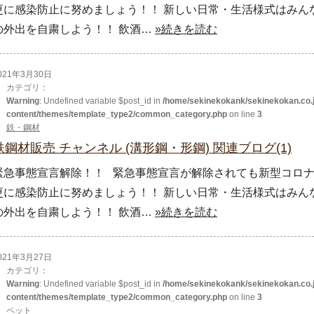
更に感染防止に努めましょう！！ 新しい日常・生活様式はみん
の外出を自粛しよう！！ 飲酒…
»続きを読む
021年3月30日
カテゴリ：
Warning
: Undefined variable $post_id in
/home/sekinekokank/sekinekokan.co.j
content/themes/template_type2/common_category.php
on line
3
鉄・鋼材
鉄鋼材販売 チャンネル (溝形鋼・形鋼) 関連ブログ(1)
緊急事態宣言解除！！ 緊急事態宣言が解除されても新型コロナ
更に感染防止に努めましょう！！ 新しい日常・生活様式はみん
の外出を自粛しよう！！ 飲酒…
»続きを読む
021年3月27日
カテゴリ：
Warning
: Undefined variable $post_id in
/home/sekinekokank/sekinekokan.co.j
content/themes/template_type2/common_category.php
on line
3
ペット