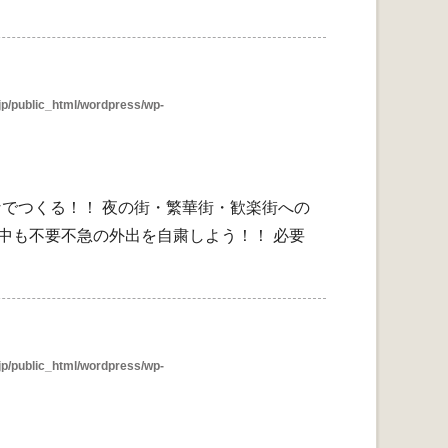
p/public_html/wordpress/wp-
んなでつくる！！ 夜の街・繁華街・歓楽街への
中も不要不急の外出を自粛しよう！！ 必要
p/public_html/wordpress/wp-