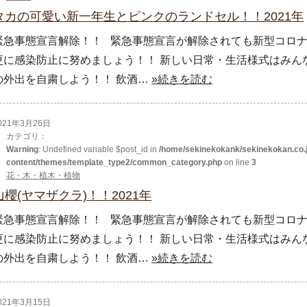
タカの可愛い新一年生とピンクのランドセル！！2021年
緊急事態宣言解除！！ 緊急事態宣言が解除されても新型コロナ
更に感染防止に努めましょう！！ 新しい日常・生活様式はみん
の外出を自粛しよう！！ 飲酒…
»続きを読む
021年3月26日
カテゴリ：
Warning
: Undefined variable $post_id in
/home/sekinekokank/sekinekokan.co.j
content/themes/template_type2/common_category.php
on line
3
花・木・植木・植物
山櫻(ヤマザクラ)！！2021年
緊急事態宣言解除！！ 緊急事態宣言が解除されても新型コロナ
更に感染防止に努めましょう！！ 新しい日常・生活様式はみん
の外出を自粛しよう！！ 飲酒…
»続きを読む
021年3月15日