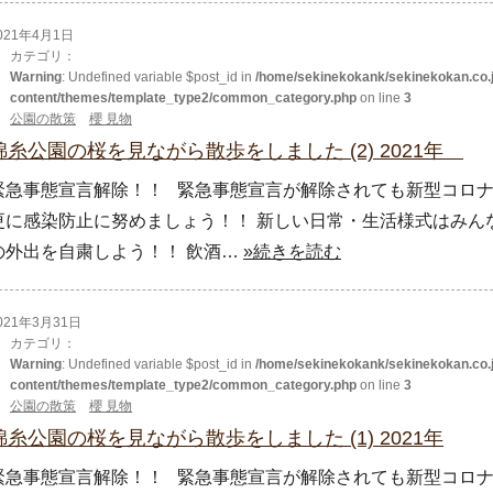
021年4月1日
カテゴリ：
Warning
: Undefined variable $post_id in
/home/sekinekokank/sekinekokan.co.j
content/themes/template_type2/common_category.php
on line
3
公園の散策
櫻 見物
錦糸公園の桜を見ながら散歩をしました (2) 2021年
緊急事態宣言解除！！ 緊急事態宣言が解除されても新型コロナ
更に感染防止に努めましょう！！ 新しい日常・生活様式はみん
の外出を自粛しよう！！ 飲酒…
»続きを読む
021年3月31日
カテゴリ：
Warning
: Undefined variable $post_id in
/home/sekinekokank/sekinekokan.co.j
content/themes/template_type2/common_category.php
on line
3
公園の散策
櫻 見物
錦糸公園の桜を見ながら散歩をしました (1) 2021年
緊急事態宣言解除！！ 緊急事態宣言が解除されても新型コロナ