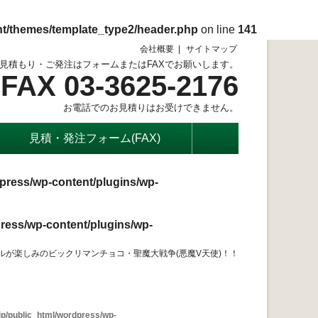
nt/themes/template_type2/header.php
on line
141
会社概要
サイトマップ
見積もり・ご発注はフォームまたはFAXでお願いします。
FAX 03-3625-2176
お電話でのお見積りはお受けできません。
見積・発注フォーム(FAX)
press/wp-content/plugins/wp-
ress/wp-content/plugins/wp-
ルが楽しみのビックリマンチョコ・聖魔大戦争(悪魔V天使)！！
p/public_html/wordpress/wp-