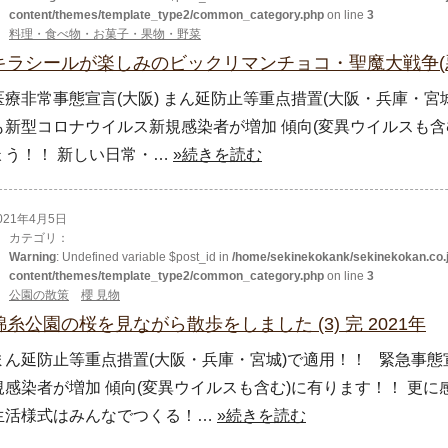
content/themes/template_type2/common_category.php
on line
3
料理・食べ物・お菓子・果物・野菜
キラシールが楽しみのビックリマンチョコ・聖魔大戦争(
医療非常事態宣言(大阪) まん延防止等重点措置(大阪・兵庫・
も新型コロナウイルス新規感染者が増加 傾向(変異ウイルスも含
ょう！！ 新しい日常・…
»続きを読む
021年4月5日
カテゴリ：
Warning
: Undefined variable $post_id in
/home/sekinekokank/sekinekokan.co.j
content/themes/template_type2/common_category.php
on line
3
公園の散策
櫻 見物
錦糸公園の桜を見ながら散歩をしました (3) 完 2021年
まん延防止等重点措置(大阪・兵庫・宮城)で適用！！ 緊急事
規感染者が増加 傾向(変異ウイルスも含む)に有ります！！ 更
生活様式はみんなでつくる！…
»続きを読む