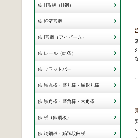
鉄 H形鋼（H鋼）
鉄 軽溝形鋼
鉄 I形鋼（アイビーム）
鉄 レール（軌条）
鉄 フラットバー
2
鉄 黒丸棒・磨丸棒・異形丸棒
鉄 黒角棒・磨角棒・六角棒
鉄 板（鉄鋼板）
鉄 縞鋼板・縞階段曲板