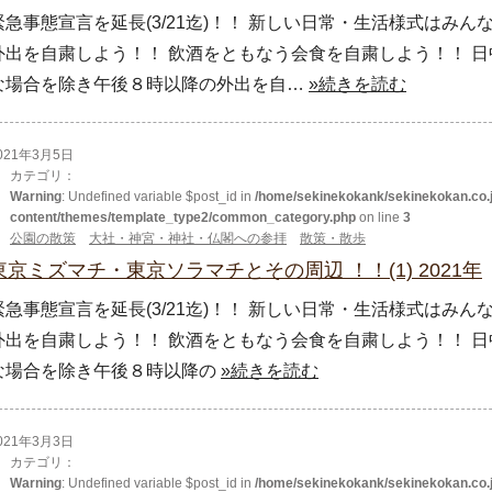
緊急事態宣言を延長(3/21迄)！！ 新しい日常・生活様式はみ
外出を自粛しよう！！ 飲酒をともなう会食を自粛しよう！！ 日
な場合を除き午後８時以降の外出を自…
»続きを読む
021年3月5日
カテゴリ：
Warning
: Undefined variable $post_id in
/home/sekinekokank/sekinekokan.co.j
content/themes/template_type2/common_category.php
on line
3
公園の散策
大社・神宮・神社・仏閣への参拝
散策・散歩
東京ミズマチ・東京ソラマチとその周辺 ！！(1) 2021年
緊急事態宣言を延長(3/21迄)！！ 新しい日常・生活様式はみ
外出を自粛しよう！！ 飲酒をともなう会食を自粛しよう！！ 日
な場合を除き午後８時以降の
»続きを読む
021年3月3日
カテゴリ：
Warning
: Undefined variable $post_id in
/home/sekinekokank/sekinekokan.co.j