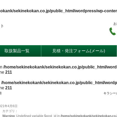
okank/sekinekokan.co.jp/public_html/wordpress/wp-conte
お
ート
取扱製品一覧
見積・発注フォーム(メール)
in
/home/sekinekokank/sekinekokan.co.jp/public_html/word
ine
211
n
/home/sekinekokank/sekinekokan.co.jp/public_html/wordp
ine
211
用
キラシー
021年4月6日
カテゴリ：
Warning
: Undefined variable $post_id in
/home/sekinekokank/sekinekokan.co.j