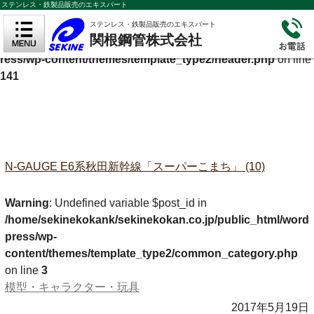
ステンレス・鉄製品販売のエキスパート
Warning
: Undefined variable $cf_description in
ステンレス・鉄製品販売のエキスパート
関根鋼管株式会社
/home/sekinekokank/sekinekokan.co.jp/public_html/wordp
ress/wp-content/themes/template_type2/header.php
on line
141
N-GAUGE E6系秋田新幹線「スーパーこまち」 (10)
Warning
: Undefined variable $post_id in
/home/sekinekokank/sekinekokan.co.jp/public_html/word
press/wp-
content/themes/template_type2/common_category.php
on line
3
模型・キャラクター・玩具
2017年5月19日