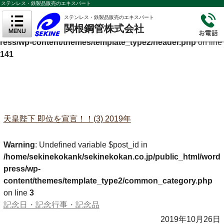
ステンレス・鉄製品販売のエキスパート
Warning
: Undefined variable $cf_description in
ステンレス・鉄製品販売のエキスパート
関根鋼管株式会社
/home/sekinekokank/sekinekokan.co.jp/public_html/wordp
ress/wp-content/themes/template_type2/header.php
on line
141
天皇陛下 即位を宣言！！(3) 2019年
Warning
: Undefined variable $post_id in
/home/sekinekokank/sekinekokan.co.jp/public_html/word
press/wp-
content/themes/template_type2/common_category.php
on line
3
記念日・記念行事・記念品
2019年10月26日