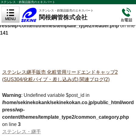
ステンレス・鉄製品販売のエキスパート
Warning
: Undefined variable $cf_description in
ステンレス・鉄製品販売のエキスパート
関根鋼管株式会社
/home/sekinekokank/sekinekokan.co.jp/public_html/wordp
ress/wp-content/themes/template_type2/header.php
on line
141
ステンレス継手販売 化粧管用リードエンドキャップ2
(SUS304/化粧パイプ・差し込み式) 関連ブログ(2)
Warning
: Undefined variable $post_id in
/home/sekinekokank/sekinekokan.co.jp/public_html/word
press/wp-
content/themes/template_type2/common_category.php
on line
3
ステンレス・継手