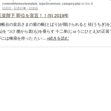
content/themes/template_type2/common_category.php
on line
3
記念日・記念行事・記念品
天皇陛下 即位を宣言！！(5) 2019年
御帳台の皇后さまの紫の帳(とばり)が開けられると 袿(うちぎ)を
ぬ)を つけ 腰から裳(も)を垂らす 十二単(じゅうにひとえ)の
手には檜扇を持った たい…
»続きを読む