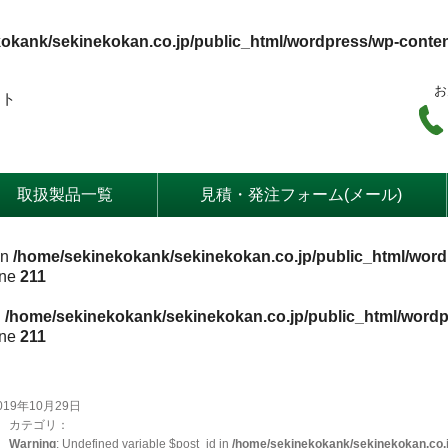
okank/sekinekokan.co.jp/public_html/wordpress/wp-conte
お
ート
取扱製品一覧
見積・発注フォーム(メール)
in
/home/sekinekokank/sekinekokan.co.jp/public_html/word
ine
211
n
/home/sekinekokank/sekinekokan.co.jp/public_html/wordp
ine
211
019年10月29日
カテゴリ：
Warning
: Undefined variable $post_id in
/home/sekinekokank/sekinekokan.co.j