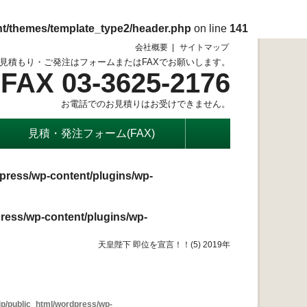
nt/themes/template_type2/header.php
on line
141
会社概要
サイトマップ
見積もり・ご発注はフォームまたはFAXでお願いします。
FAX 03-3625-2176
お電話でのお見積りはお受けできません。
見積・発注フォーム(FAX)
press/wp-content/plugins/wp-
ress/wp-content/plugins/wp-
天皇陛下 即位を宣言！！(5) 2019年
p/public_html/wordpress/wp-