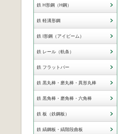
鉄 H形鋼（H鋼）
鉄 軽溝形鋼
鉄 I形鋼（アイビーム）
鉄 レール（軌条）
鉄 フラットバー
鉄 黒丸棒・磨丸棒・異形丸棒
鉄 黒角棒・磨角棒・六角棒
鉄 板（鉄鋼板）
鉄 縞鋼板・縞階段曲板