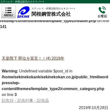
ステンレス・鉄製品販売のエキスパート
Warning
: Undefined variable $cf_description in
ステンレス・鉄製品販売のエキスパート
関根鋼管株式会社
/home/sekinekokank/sekinekokan.co.jp/public_html/wordp
ress/wp-content/themes/template_type2/header.php
on line
141
天皇陛下 即位を宣言！！(4) 2019年
Warning
: Undefined variable $post_id in
/home/sekinekokank/sekinekokan.co.jp/public_html/word
press/wp-
content/themes/template_type2/common_category.php
on line
3
記念日・記念行事・記念品
2019年10月28日