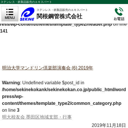
ステンレス・鉄製品販売のエキスパート
Warning
: Undefined variable $cf_description in
ステンレス・鉄製品販売のエキスパート
関根鋼管株式会社
/home/sekinekokank/sekinekokan.co.jp/public_html/wordp
ress/wp-content/themes/template_type2/header.php
on line
141
明治大学マンドリン倶楽部演奏会 (6) 2019年
Warning
: Undefined variable $post_id in
/home/sekinekokank/sekinekokan.co.jp/public_html/word
press/wp-
content/themes/template_type2/common_category.php
on line
3
明大校友会 墨田区地域支部・行事
2019年11月18日