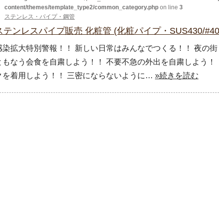
content/themes/template_type2/common_category.php
on line
3
ステンレス・パイプ・鋼管
ステンレスパイプ販売 化粧管 (化粧パイプ・SUS430/#400
感染拡大特別警報！！ 新しい日常はみんなでつくる！！ 夜の街
ともなう会食を自粛しよう！！ 不要不急の外出を自粛しよう！！
クを着用しよう！！ 三密にならないように…
»続きを読む