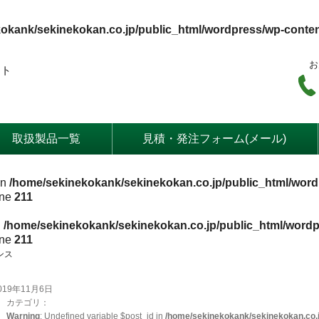
okank/sekinekokan.co.jp/public_html/wordpress/wp-conte
お
ート
取扱製品一覧
見積・発注フォーム(メール)
in
/home/sekinekokank/sekinekokan.co.jp/public_html/word
ine
211
n
/home/sekinekokank/sekinekokan.co.jp/public_html/wordp
ine
211
ンス
019年11月6日
カテゴリ：
Warning
: Undefined variable $post_id in
/home/sekinekokank/sekinekokan.co.j