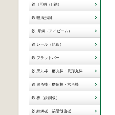
鉄 H形鋼（H鋼）
鉄 軽溝形鋼
鉄 I形鋼（アイビーム）
鉄 レール（軌条）
鉄 フラットバー
鉄 黒丸棒・磨丸棒・異形丸棒
鉄 黒角棒・磨角棒・六角棒
鉄 板（鉄鋼板）
鉄 縞鋼板・縞階段曲板