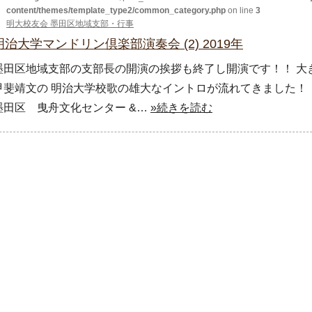
content/themes/template_type2/common_category.php
on line
3
明大校友会 墨田区地域支部・行事
明治大学マンドリン倶楽部演奏会 (2) 2019年
墨田区地域支部の支部長の開演の挨拶も終了し開演です！！ 大
甲斐靖文の 明治大学校歌の雄大なイントロが流れてきました！！
墨田区 曳舟文化センター &…
»続きを読む