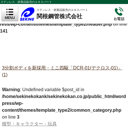
ステンレス・鉄製品販売のエキスパート
Warning
: Undefined variable $cf_description in
ステンレス・鉄製品販売のエキスパート
関根鋼管株式会社
/home/sekinekokank/sekinekokan.co.jp/public_html/wordp
ress/wp-content/themes/template_type2/header.php
on line
141
3分割ボディを新採用・ミニ四駆「DCR-01(デクロス-01)」
(1)
Warning
: Undefined variable $post_id in
/home/sekinekokank/sekinekokan.co.jp/public_html/word
press/wp-
content/themes/template_type2/common_category.php
on line
3
模型・キャラクター・玩具