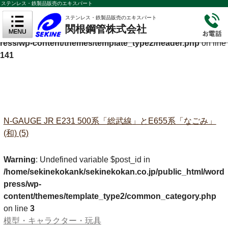
ステンレス・鉄製品販売のエキスパート
Warning
: Undefined variable $cf_description in
ステンレス・鉄製品販売のエキスパート
関根鋼管株式会社
/home/sekinekokank/sekinekokan.co.jp/public_html/wordp
ress/wp-content/themes/template_type2/header.php
on line
141
N-GAUGE JR E231 500系「総武線」とE655系「なごみ」
(和) (5)
Warning
: Undefined variable $post_id in
/home/sekinekokank/sekinekokan.co.jp/public_html/word
press/wp-
content/themes/template_type2/common_category.php
on line
3
模型・キャラクター・玩具