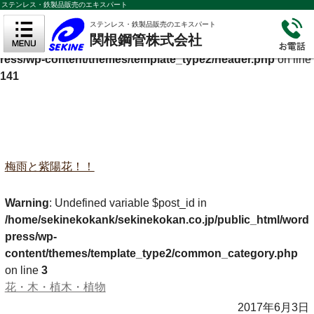
ステンレス・鉄製品販売のエキスパート
Warning
: Undefined variable $cf_description in
ステンレス・鉄製品販売のエキスパート
関根鋼管株式会社
/home/sekinekokank/sekinekokan.co.jp/public_html/wordp
ress/wp-content/themes/template_type2/header.php
on line
141
梅雨と紫陽花！！
Warning
: Undefined variable $post_id in
/home/sekinekokank/sekinekokan.co.jp/public_html/word
press/wp-
content/themes/template_type2/common_category.php
on line
3
花・木・植木・植物
2017年6月3日