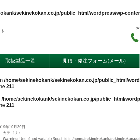
okank/sekinekokan.co.jp/public_html/wordpress/wp-conte
お
ート
取扱製品一覧
見積・発注フォーム(メール)
in
/home/sekinekokank/sekinekokan.co.jp/public_html/word
ine
211
n
/home/sekinekokank/sekinekokan.co.jp/public_html/wordp
ine
211
019年10月30日
カテゴリ：
Warning
: Undefined variable $post_id in
/home/sekinekokank/sekinekokan.co.j