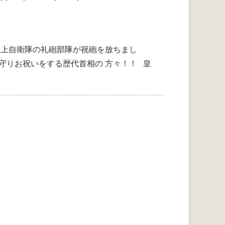
陸上自衛隊の礼砲部隊が祝砲を放ちまし
守りお祝いをする歴代首相の 方々！！ 皇