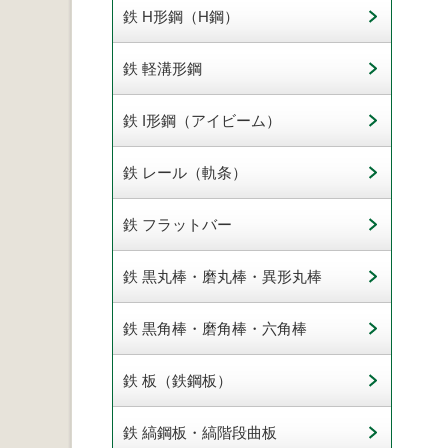
鉄 H形鋼（H鋼）
鉄 軽溝形鋼
鉄 I形鋼（アイビーム）
鉄 レール（軌条）
鉄 フラットバー
鉄 黒丸棒・磨丸棒・異形丸棒
鉄 黒角棒・磨角棒・六角棒
鉄 板（鉄鋼板）
鉄 縞鋼板・縞階段曲板