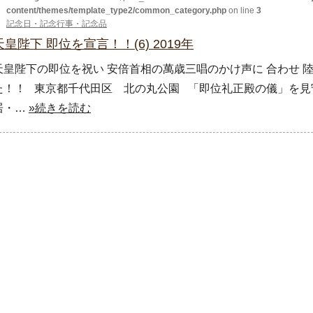
content/themes/template_type2/common_category.php
on line
3
記念日・記念行事・記念品
天皇陛下 即位を宣言！！(6) 2019年
天皇陛下の即位を祝い 安倍首相の萬歳三唱のかけ声に 合わせ 
た！！ 東京都千代田区 北の丸公園 「即位礼正殿の儀」を見
居・…
»続きを読む