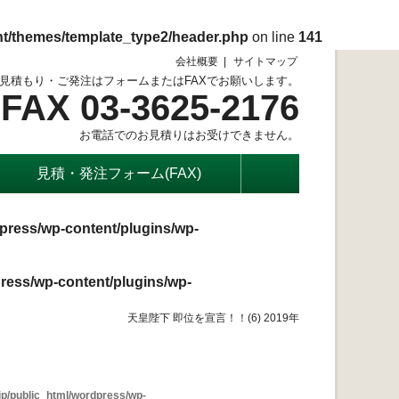
nt/themes/template_type2/header.php
on line
141
会社概要
サイトマップ
見積もり・ご発注はフォームまたはFAXでお願いします。
FAX 03-3625-2176
お電話でのお見積りはお受けできません。
見積・発注フォーム(FAX)
press/wp-content/plugins/wp-
ress/wp-content/plugins/wp-
天皇陛下 即位を宣言！！(6) 2019年
p/public_html/wordpress/wp-