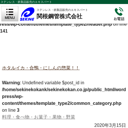
ステンレス・鉄製品販売のエキスパート
Warning
: Undefined variable $cf_description in
ステンレス・鉄製品販売のエキスパート
関根鋼管株式会社
/home/sekinekokank/sekinekokan.co.jp/public_html/wordp
ress/wp-content/themes/template_type2/header.php
on line
141
ホタルイカ・合鴨・にしんの惣菜！！
Warning
: Undefined variable $post_id in
/home/sekinekokank/sekinekokan.co.jp/public_html/word
press/wp-
content/themes/template_type2/common_category.php
on line
3
料理・食べ物・お菓子・果物・野菜
2020年3月15日