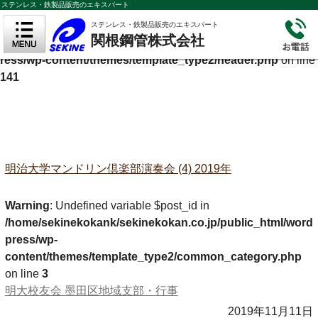
ステンレス・鉄製品販売のエキスパート
Warning
: Undefined variable $cf_description in
ステンレス・鉄製品販売のエキスパート
関根鋼管株式会社
/home/sekinekokank/sekinekokan.co.jp/public_html/wordp
ress/wp-content/themes/template_type2/header.php
on line
141
明治大学マンドリン倶楽部演奏会 (4) 2019年
Warning
: Undefined variable $post_id in
/home/sekinekokank/sekinekokan.co.jp/public_html/word
press/wp-
content/themes/template_type2/common_category.php
on line
3
明大校友会 墨田区地域支部・行事
2019年11月11日